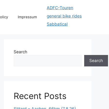
ADFC-Touren
general bike rides
olicy
Impressum
Sabbatical
Search
Search
Recent Posts
Sittard – Aachen, 66km (7.8.26)