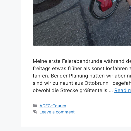
Meine erste Feierabendrunde während de
freitags etwas früher als sonst losfahre
fahren. Bei der Planung hatten wir aber n
sind wir zu neunt aus Ottobrunn losgefa
obwohl die Strecke größtenteils …
Read 
Categories
ADFC-Touren
Leave a comment